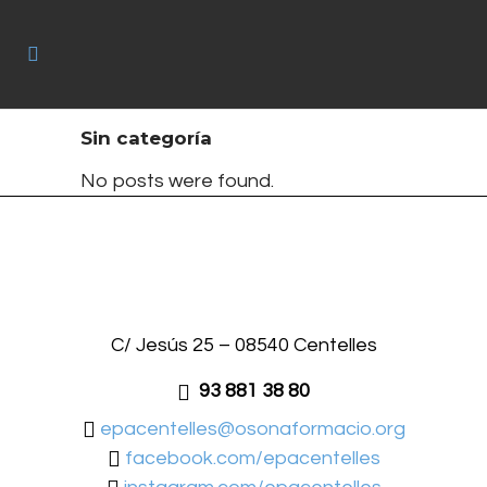
Sin categoría
No posts were found.
C/ Jesús 25 – 08540 Centelles
93 881 38 80
epacentelles@osonaformacio.org
facebook.com/epacentelles