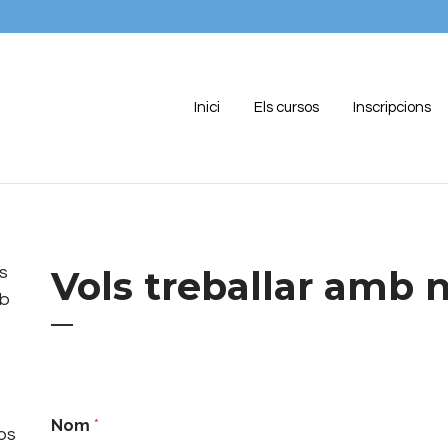
Inici
Els cursos
Inscripcions
s
Vols treballar amb 
mb
Nom
*
os