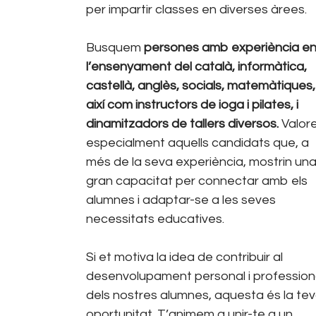
per impartir classes en diverses àrees.
Busquem
persones amb experiència e
l’ensenyament del català, informàtica,
castellà, anglès, socials, matemàtiques,
així com instructors de ioga i pilates, i
dinamitzadors de tallers diversos.
Valor
especialment aquells candidats que, a
més de la seva experiència, mostrin un
gran capacitat per connectar amb els
alumnes i adaptar-se a les seves
necessitats educatives.
Si et motiva la idea de contribuir al
desenvolupament personal i profession
dels nostres alumnes, aquesta és la te
oportunitat. T’animem a unir-te a un