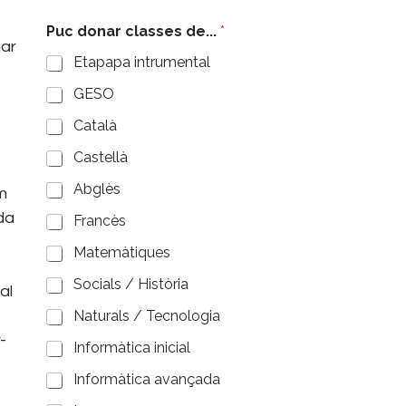
Puc donar classes de...
*
mar
Etapapa intrumental
GESO
Català
Castellà
Abglès
m
da
Francès
Matemàtiques
Socials / Història
al
Naturals / Tecnologia
-
Informàtica inicial
Informàtica avançada