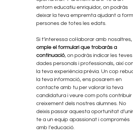
entorn educatiu enriquidor, on podràs
deixar la teva empremta ajudant a for
persones de totes les edats.
Si t’interessa col·laborar amb nosaltres,
omple el formulari que trobaràs a
continuació
, on podràs indicar les teves
dades personals i professionals, així co
la teva experiència prèvia. Un cop rebu
la teva informació, ens posarem en
contacte amb tu per valorar la teva
candidatura i veure com pots contribuir 
creixement dels nostres alumnes. No
deixis passar aquesta oportunitat d’unir
te a un equip apassionat i compromès
amb l’educació.