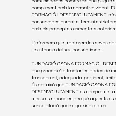
comunicacions comercials que puguin ser
compliment amb la normativa vigent
FORMACIÓ I DESENVOLUPAMENT inform
conservades durant el termini estrictam
amb els preceptes esmentats anterior
L’informem que tractarem les seves d
l’existència del seu consentiment.
FUNDACIÓ OSONA FORMACIÓ I DESE
que procedirà a tractar les dades de mane
transparent, adequada, pertinent, limita
És per això que FUNDACIÓ OSONA FO
DESENVOLUPAMENT es compromet a ad
mesures raonables perquè aquests es su
sense dilació quan siguin inexactes.