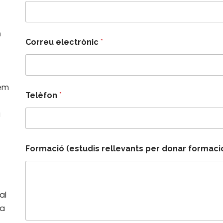
n
d
Correu electrònic
*
o
n
a
r
e
em
s
Telèfon
*
c
o
a
l
a
P
u
Formació (estudis rellevants per donar formaci
c
al
va