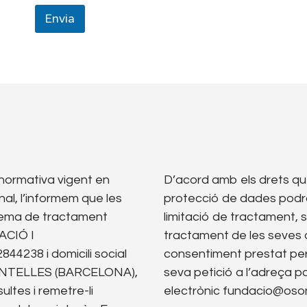
Envia
 normativa vigent en
D’acord amb els drets que
l, l’informem que les
protecció de dades podrà 
tema de tractament
limitació de tractament, su
ACIÓ I
tractament de les seves 
38 i domicili social
consentiment prestat per 
 CENTELLES (BARCELONA),
seva petició a l’adreça p
ultes i remetre-li
electrònic fundacio@oso