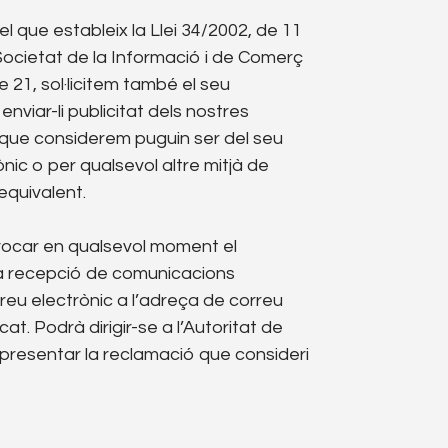
el que estableix la Llei 34/2002, de 11
a Societat de la Informació i de Comerç
le 21, sol·licitem també el seu
viar-li publicitat dels nostres
que considerem puguin ser del seu
ònic o per qualsevol altre mitjà de
equivalent.
vocar en qualsevol moment el
a recepció de comunicacions
reu electrònic a l’adreça de correu
at. Podrà dirigir-se a l’Autoritat de
presentar la reclamació que consideri