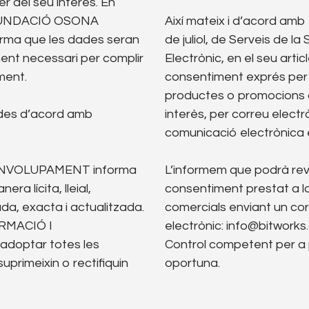
 del seu interès. En
, FUNDACIÓ OSONA
Així mateix i d’acord amb 
a que les dades seran
de juliol, de Serveis de l
ent necessari per complir
Electrònic, en el seu artic
ment.
consentiment exprés per en
productes o promocions 
ades d’acord amb
interès, per correu electr
comunicació electrònica 
NVOLUPAMENT informa
L’informem que podrà re
ra lícita, lleial,
consentiment prestat a l
da, exacta i actualitzada.
comercials enviant un cor
RMACIÓ I
electrònic: info@bitworks.c
optar totes les
Control competent per a 
primeixin o rectifiquin
oportuna.