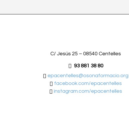
C/ Jesús 25 – 08540 Centelles
93 881 38 80
epacentelles@osonaformacio.org
facebook.com/epacentelles
instagram.com/epacentelles