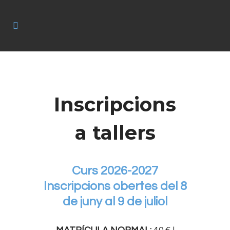
Inscripcions
a tallers
Curs 2026-2027
Inscripcions obertes del 8
de juny al 9 de juliol