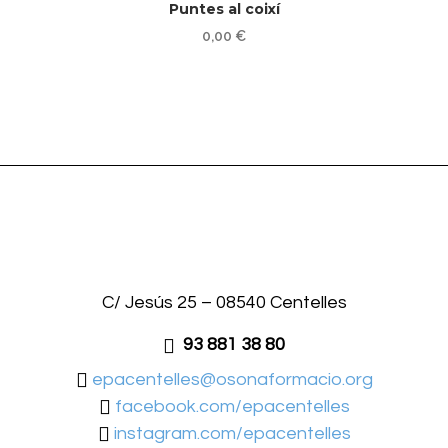
Puntes al coixí
0,00
€
C/ Jesús 25 – 08540 Centelles
93 881 38 80
epacentelles@osonaformacio.org
facebook.com/epacentelles
instagram.com/epacentelles