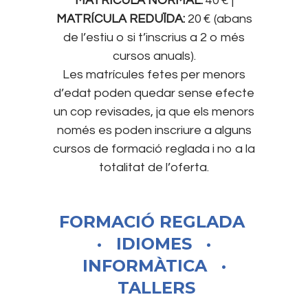
MATRÍCULA NORMAL:
40 € |
MATRÍCULA REDUÏDA:
20 € (abans
de l’estiu o si t’inscrius a 2 o més
cursos anuals).
Les matrícules fetes per menors
d’edat poden quedar sense efecte
un cop revisades, ja que els menors
només es poden inscriure a alguns
cursos de formació reglada i no a la
totalitat de l’oferta.
FORMACIÓ REGLADA
·
IDIOMES
·
INFORMÀTICA
·
TALLERS