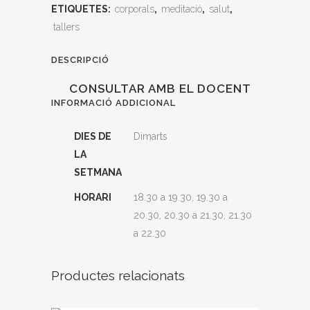
ETIQUETES:
corporals
,
meditació
,
salut
,
tallers
DESCRIPCIÓ
CONSULTAR AMB EL DOCENT
INFORMACIÓ ADDICIONAL
DIES DE
Dimarts
LA
SETMANA
HORARI
18.30 a 19.30, 19.30 a
20.30, 20.30 a 21.30, 21.30
a 22.30
Productes relacionats