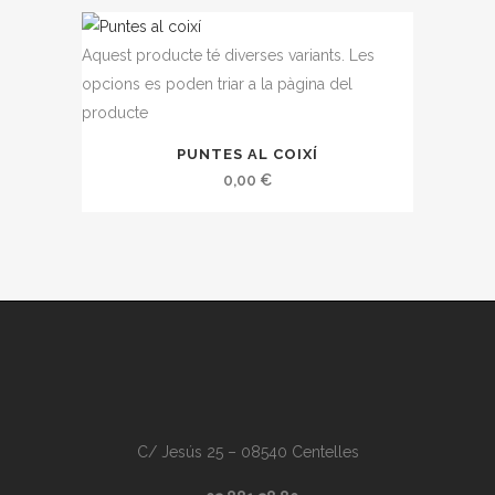
Aquest producte té diverses variants. Les
opcions es poden triar a la pàgina del
producte
PUNTES AL COIXÍ
0,00
€
C/ Jesús 25 – 08540 Centelles