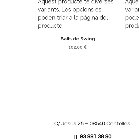
Aquest producte té diverses
Aque
variants. Les opcions es
varia
poden triar a la pàgina del
poden
producte
prod
Balls de Swing
102,00
€
C/ Jesús 25 – 08540 Centelles
93 881 38 80