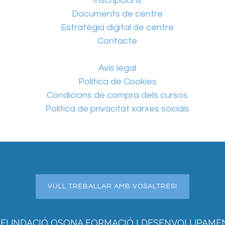
Inscripcions
Documents de centre
Estratègia digital de centre
Contacte
Avís legal
Política de Cookies
Condicions de compra dels cursos
Política de privacitat xarxes socials
VULL TREBALLAR AMB VOSALTRES!
 FUNDACIÓ OSONA FORMACIÓ I DESENVOLUPAME