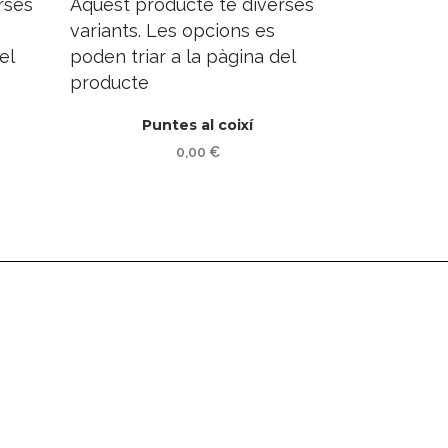
rses
Aquest producte té diverses
variants. Les opcions es
el
poden triar a la pàgina del
producte
Puntes al coixí
0,00
€