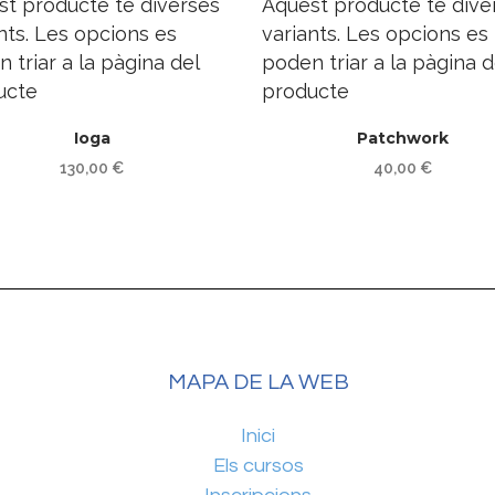
st producte té diverses
Aquest producte té dive
nts. Les opcions es
variants. Les opcions es
 triar a la pàgina del
poden triar a la pàgina d
ucte
producte
Ioga
Patchwork
130,00
€
40,00
€
MAPA DE LA WEB
Inici
Els cursos