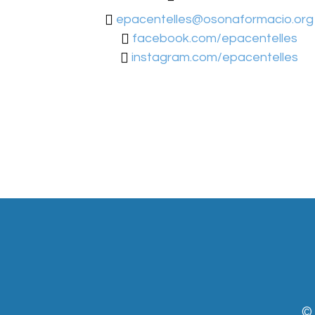
epacentelles@osonaformacio.org
facebook.com/epacentelles
instagram.com/epacentelles
©