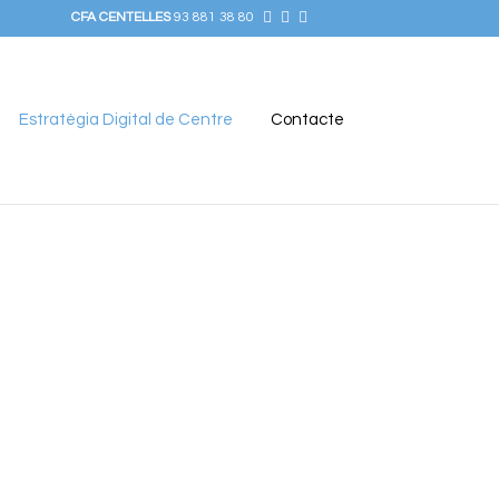
CFA CENTELLES
93 881 38 80
Estratègia Digital de Centre
Contacte