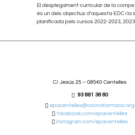
El desplegament curricular de la compet
és un dels objectius d’aquesta EDC i la 
planificada pels cursos 2022-2023, 2023
C/ Jesús 25 – 08540 Centelles
93 881 38 80
epacentelles@osonaformacio.org
facebook.com/epacentelles
instagram.com/epacentelles