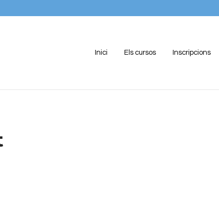
Inici
Els cursos
Inscripcions
t