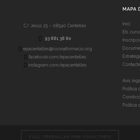
MAPA 
Inici
C/ Jesús 25 – 08540 Centelles
Els curs
93 881 38 80
Inscripc
Documen
epacentelles@osonaformacio.org
Estratègi
facebook.com/epacentelles
Contact
instagram.com/epacentelles
Avís lega
Política
Condici
Política 
VULL TREBALLAR AMB VOSALTRES!