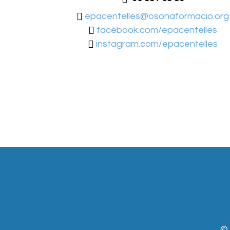
epacentelles@osonaformacio.org
facebook.com/epacentelles
instagram.com/epacentelles
©