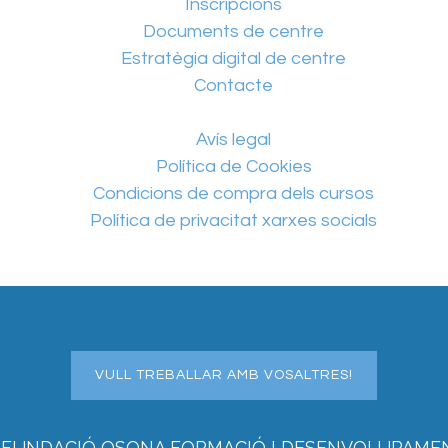
Inscripcions
Documents de centre
Estratègia digital de centre
Contacte
Avís legal
Política de Cookies
Condicions de compra dels cursos
Política de privacitat xarxes socials
VULL TREBALLAR AMB VOSALTRES!
 FUNDACIÓ OSONA FORMACIÓ I DESENVOLUPAME