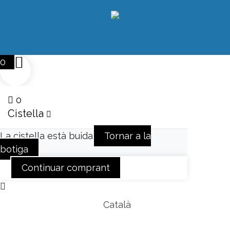
0
0
Cistella
La cistella està buida
Tornar a la
botiga
Continuar comprant
Català