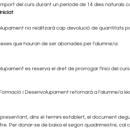
 l’import del curs durant un període de 14 dies naturals c
niciat
.
pament no realitzarà cap devolució de quantitats paga
peses que hauran de ser abonades per l’alumne/a.
ament es reserva el dret de prorrogar l’inici del curs 
na Formació i Desenvolupament retornarà a l’alumne/a le
 presentant, dins el termini establert, el document de
ntre. Per donar-se de baixa el segon quadrimestre, cal 