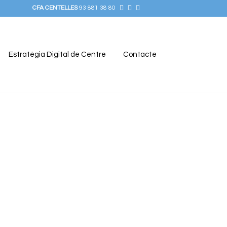
CFA CENTELLES
93 881 38 80
Estratègia Digital de Centre
Contacte