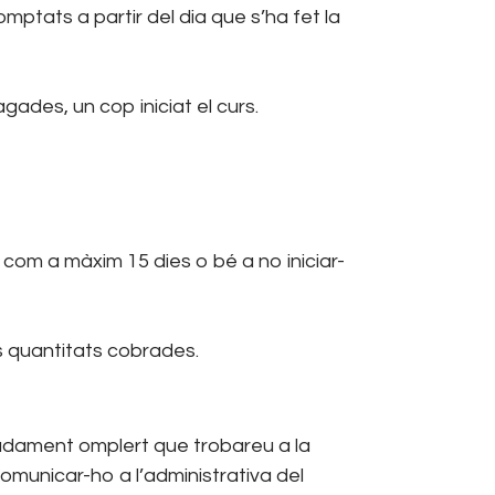
omptats a partir del dia que s’ha fet la
des, un cop iniciat el curs.
com a màxim 15 dies o bé a no iniciar-
s quantitats cobrades.
gudament omplert que trobareu a la
comunicar-ho a l’administrativa del