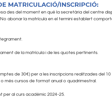
E MATRICULACIÓ/INSCRIPCIÓ:
idesa des del moment en què la secretària del centre di
. No abonar la matrícula en el termini establert compor
ntegrament.
rament de la matrícula i de les quotes pertinents.
mptes de 30€) per a les inscripcions realitzades del 10 
os o més cursos de format anual o quadrimestral.
nt per al curs acadèmic 2024-25.