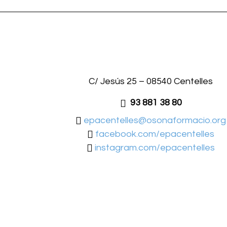
C/ Jesús 25 – 08540 Centelles
93 881 38 80
epacentelles@osonaformacio.org
facebook.com/epacentelles
instagram.com/epacentelles