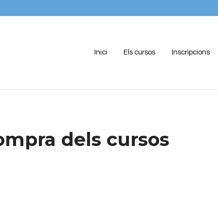
Inici
Els cursos
Inscripcions
ompra dels cursos