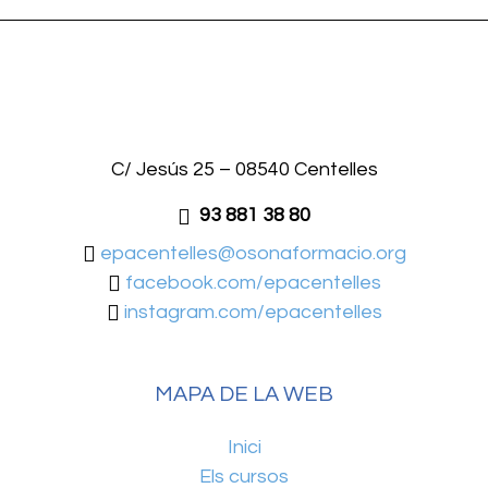
C/ Jesús 25 – 08540 Centelles
93 881 38 80
epacentelles@osonaformacio.org
facebook.com/epacentelles
instagram.com/epacentelles
MAPA DE LA WEB
Inici
Els cursos