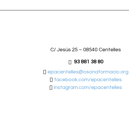
C/ Jesús 25 – 08540 Centelles
93 881 38 80
epacentelles@osonaformacio.org
facebook.com/epacentelles
instagram.com/epacentelles