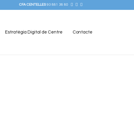
CFA CENTELLES
93 881 38 80
Estratègia Digital de Centre
Contacte